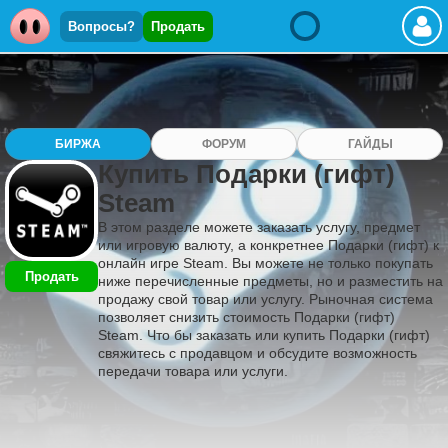
Вопросы?
Продать
БИРЖА
ФОРУМ
ГАЙДЫ
Купить Подарки (гифт)
Steam
В этом разделе можете заказать услугу, предмет
или игровую валюту, а конкретнее Подарки (гифт) к
онлайн игре Steam. Вы можете не только покупать
Продать
ниже перечисленные предметы, но и разместить на
продажу свой товар или услугу. Рыночная система
позволяет снизить стоимость Подарки (гифт)
Steam. Что бы заказать или купить Подарки (гифт)
свяжитесь с продавцом и обсудите возможность
передачи товара или услуги.