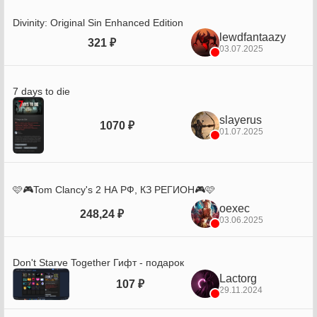
Divinity: Original Sin Enhanced Edition
lewdfantaazy
321 ₽
03.07.2025
7 days to die
slayerus
1070 ₽
01.07.2025
🩷🎮Tom Clancy's 2 НА РФ, КЗ РЕГИОН🎮🩷
oexec
248,24 ₽
03.06.2025
Don't Starve Together Гифт - подарок
Lactorg
107 ₽
29.11.2024