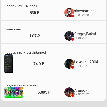
Продам южный парк
slowmaninc
535 ₽
12.08.2020
Five-seven
SergeyBakul
1,07 ₽
17.01.2021
Предмет из игры Unturned
Loxdaniil2904
74,9 ₽
11.04.2022
Рандом скинов из игр
Андрей
5,095 ₽
02.04.2022