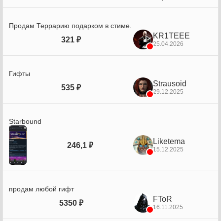
Продам Террарию подарком в стиме.
KR1TEEE
321 ₽
25.04.2026
Гифты
Strausoid
535 ₽
29.12.2025
Starbound
Liketema
246,1 ₽
15.12.2025
продам любой гифт
FToR
5350 ₽
16.11.2025