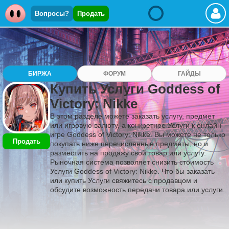
Вопросы?
Продать
БИРЖА
ФОРУМ
ГАЙДЫ
Купить Услуги Goddess of
Victory: Nikke
В этом разделе можете заказать услугу, предмет
или игровую валюту, а конкретнее Услуги к онлайн
игре Goddess of Victory: Nikke. Вы можете не только
Продать
покупать ниже перечисленные предметы, но и
разместить на продажу свой товар или услугу.
Рыночная система позволяет снизить стоимость
Услуги Goddess of Victory: Nikke. Что бы заказать
или купить Услуги свяжитесь с продавцом и
обсудите возможность передачи товара или услуги.