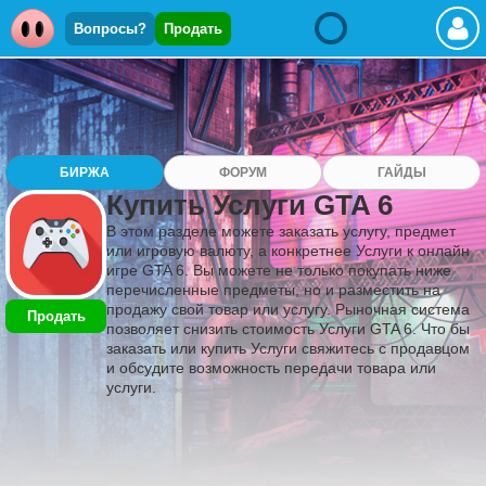
Вопросы?
Продать
БИРЖА
ФОРУМ
ГАЙДЫ
Купить Услуги GTA 6
В этом разделе можете заказать услугу, предмет
или игровую валюту, а конкретнее Услуги к онлайн
игре GTA 6. Вы можете не только покупать ниже
перечисленные предметы, но и разместить на
продажу свой товар или услугу. Рыночная система
Продать
позволяет снизить стоимость Услуги GTA 6. Что бы
заказать или купить Услуги свяжитесь с продавцом
и обсудите возможность передачи товара или
услуги.