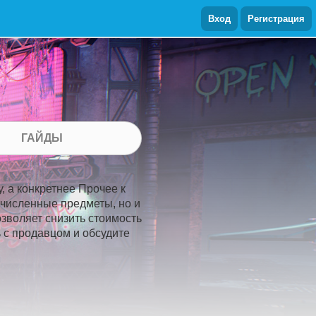
Вход
Регистрация
ГАЙДЫ
, а конкретнее Прочее к
ечисленные предметы, но и
озволяет снизить стоимость
ь с продавцом и обсудите