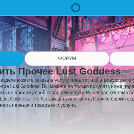
ФОРУМ
ить Прочее Lust Goddess
разделе можете заказать услугу, предмет или игровую валюту
игре Lust Goddess. Вы можете не только покупать ниже пер
ить на продажу свой товар или услугу. Рыночная система п
Lust Goddess. Что бы заказать или купить Прочее свяжитес
ость передачи товара или услуги.