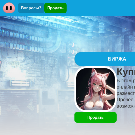
Вопросы?
Продать
БИРЖА
Куп
В этом 
онлайн 
размест
Прочее 
возможн
Продать