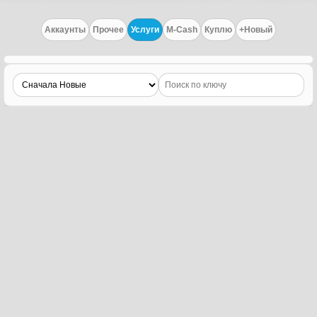
Аккаунты
Прочее
Услуги
M-Cash
Куплю
+Новый