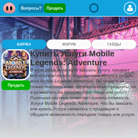
Вопросы?
Продать
БИРЖА
ФОРУМ
ГАЙДЫ
Купить Услуги Mobile
Legends: Adventure
В этом разделе можете заказать услугу, предмет
или игровую валюту, а конкретнее Услуги к онлайн
игре Mobile Legends: Adventure. Вы можете не
Продать
только покупать ниже перечисленные предметы, но
и разместить на продажу свой товар или услугу.
Рыночная система позволяет снизить стоимость
Услуги Mobile Legends: Adventure. Что бы заказать
или купить Услуги свяжитесь с продавцом и
обсудите возможность передачи товара или услуги.