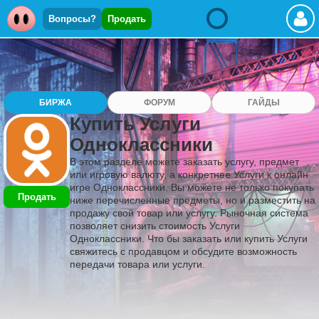
Вопросы?
Продать
БИРЖА
ФОРУМ
ГАЙДЫ
Купить Услуги
Одноклассники
В этом разделе можете заказать услугу, предмет
или игровую валюту, а конкретнее Услуги к онлайн
игре Одноклассники. Вы можете не только покупать
Продать
ниже перечисленные предметы, но и разместить на
продажу свой товар или услугу. Рыночная система
позволяет снизить стоимость Услуги
Одноклассники. Что бы заказать или купить Услуги
свяжитесь с продавцом и обсудите возможность
передачи товара или услуги.