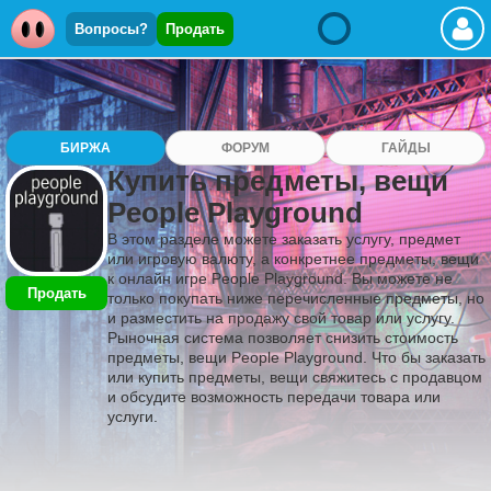
Вопросы?
Продать
БИРЖА
ФОРУМ
ГАЙДЫ
Купить предметы, вещи
People Playground
В этом разделе можете заказать услугу, предмет
или игровую валюту, а конкретнее предметы, вещи
к онлайн игре People Playground. Вы можете не
Продать
только покупать ниже перечисленные предметы, но
и разместить на продажу свой товар или услугу.
Рыночная система позволяет снизить стоимость
предметы, вещи People Playground. Что бы заказать
или купить предметы, вещи свяжитесь с продавцом
и обсудите возможность передачи товара или
услуги.