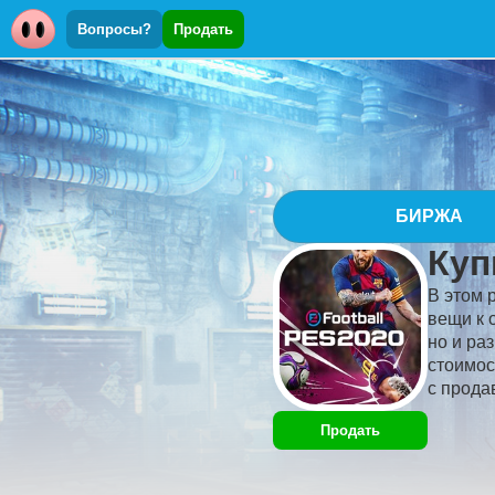
Вопросы?
Продать
БИРЖА
Куп
В этом 
вещи к 
но и ра
стоимос
с прода
Продать