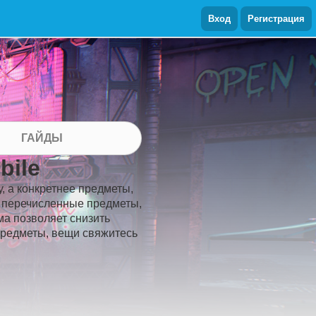
Вход
Регистрация
ГАЙДЫ
bile
у, а конкретнее предметы,
е перечисленные предметы,
ма позволяет снизить
 предметы, вещи свяжитесь