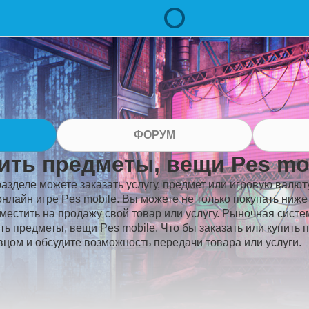
ФОРУМ
ить предметы, вещи Pes mo
разделе можете заказать услугу, предмет или игровую валют
онлайн игре Pes mobile. Вы можете не только покупать ниж
зместить на продажу свой товар или услугу. Рыночная систе
ть предметы, вещи Pes mobile. Что бы заказать или купить
вцом и обсудите возможность передачи товара или услуги.