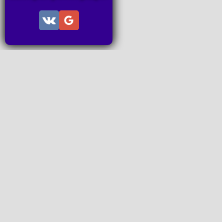
Информац
Пользов
Правила
Правила
Последн
Последн
Запросы
P2P поп
www.ideal
Все права