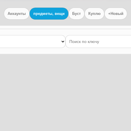
Аккаунты
предметы, вещи
Буст
Куплю
+Новый