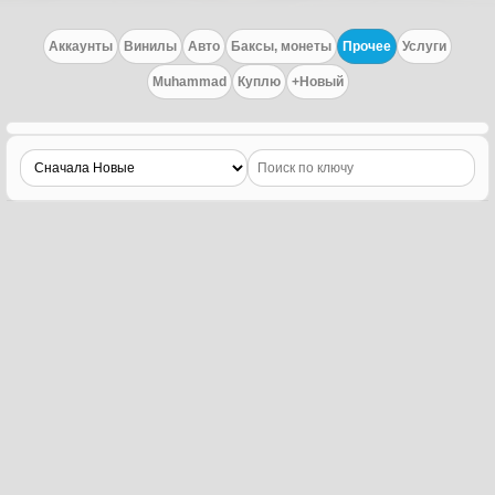
Аккаунты
Винилы
Авто
Баксы, монеты
Прочее
Услуги
Muhammad
Куплю
+Новый