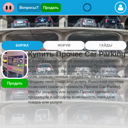
Вопросы?
Продать
БИРЖА
ФОРУМ
ГАЙДЫ
Купить Прочее Car Parking
В этом разделе можете заказать услугу, предмет
или игровую валюту, а конкретнее Прочее к онлайн
игре Car Parking. Вы можете не только покупать
ниже перечисленные предметы, но и разместить на
продажу свой товар или услугу. Рыночная система
Продать
позволяет снизить стоимость Прочее Car Parking.
Что бы заказать или купить Прочее свяжитесь с
продавцом и обсудите возможность передачи
товара или услуги.