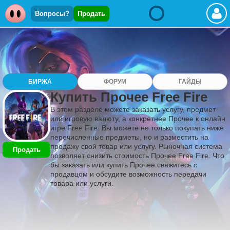
Вопросы?
Продать
БИРЖА
ФОРУМ
ГАЙДЫ
Купить Прочее Free Fire
В этом разделе можете заказать услугу, предмет
или игровую валюту, а конкретнее Прочее к онлайн
игре Free Fire. Вы можете не только покупать ниже
перечисленные предметы, но и разместить на
продажу свой товар или услугу. Рыночная система
Продать
позволяет снизить стоимость Прочее Free Fire. Что
бы заказать или купить Прочее свяжитесь с
продавцом и обсудите возможность передачи
товара или услуги.