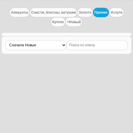
Аккаунты
Cнасти, блесны, катушки
Золото
Прочее
Услуги
Куплю
+Новый