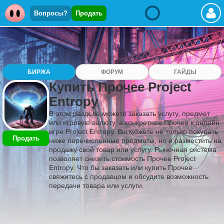
Вопросы?
Продать
БИРЖА
ФОРУМ
ГАЙДЫ
Купить Прочее Project
Entropy
В этом разделе можете заказать услугу, предмет
или игровую валюту, а конкретнее Прочее к онлайн
игре Project Entropy. Вы можете не только покупать
Продать
ниже перечисленные предметы, но и разместить на
продажу свой товар или услугу. Рыночная система
позволяет снизить стоимость Прочее Project
Entropy. Что бы заказать или купить Прочее
свяжитесь с продавцом и обсудите возможность
передачи товара или услуги.