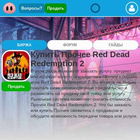
Вопросы?
Продать
БИРЖА
ФОРУМ
ГАЙДЫ
Купить Прочее Red Dead
Redemption 2
В этом разделе можете заказать услугу, предмет
или игровую валюту, а конкретнее Прочее к онлайн
игре Red Dead Redemption 2. Вы можете не только
Продать
покупать ниже перечисленные предметы, но и
разместить на продажу свой товар или услугу.
Рыночная система позволяет снизить стоимость
Прочее Red Dead Redemption 2. Что бы заказать
или купить Прочее свяжитесь с продавцом и
обсудите возможность передачи товара или услуги.