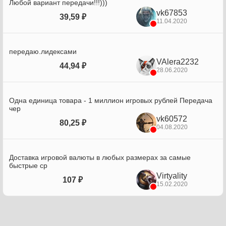
Любой вариант передачи!!!)))
vk67853
39,59 ₽
11.04.2020
передаю.лидексами
VAlera2232
44,94 ₽
28.06.2020
Одна единица товара - 1 миллион игровых рублей Передача
чер
vk60572
80,25 ₽
04.08.2020
Доставка игровой валюты в любых размерах за самые
быстрые ср
Virtyality
107 ₽
15.02.2020