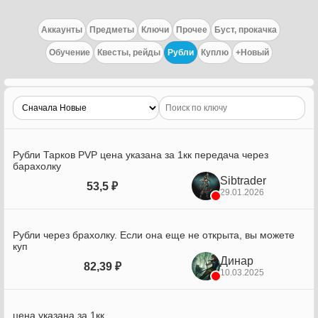
Аккаунты
Предметы
Ключи
Прочее
Буст, прокачка
Обучение
Квесты, рейды
Рубли
Куплю
+Новый
Рубли Тарков PVP цена указана за 1кк передача через
барахолку
Sibtrader
53,5 ₽
29.01.2026
Рубли через брахолку. Если она еще не открыта, вы можете
куп
Динар
82,39 ₽
10.03.2025
цена указана за 1кк