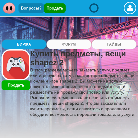
Вопросы?
Продать
БИРЖА
ФОРУМ
ГАЙДЫ
Купить предметы, вещи
shapez 2
В этом разделе можете заказать услугу, предмет
или игровую валюту, а конкретнее предметы, вещи
к онлайн игре shapez 2. Вы можете не только
Продать
покупать ниже перечисленные предметы, но и
разместить на продажу свой товар или услугу.
Рыночная система позволяет снизить стоимость
предметы, вещи shapez 2. Что бы заказать или
купить предметы, вещи свяжитесь с продавцом и
обсудите возможность передачи товара или услуги.