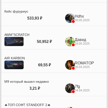
Кейс фуруриус
Hdhx
533,93 ₽
30.05.2025
AWM"SCRATCH
Давид
50,952 ₽
18.05.2025
AIR KARBON
ROMATOP
69,55 ₽
30.04.2025
М9 который вышел недавно
7fg
3,21 ₽
04.04.2025
🔥ТОП СОФТ STANDOFF 2🔥