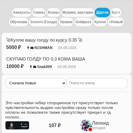
Аккаунты
Скины
Кланы
Мувики, аваторки
Другое
Буст
Обучение
Золото (Голда)
Уровни
Goldpass
Куплю
+Новый
🚀Куплю вашу голду по курсу 0.35 🚀
5000 ₽
👨‍💼 N1SHMAN
04.08.2026
СКУПАЮ ГОЛДУ ПО 0.3 КОМА ВАША
10000 ₽
👨‍💼 Snak009
04.08.2026
Это настройки гибер спорцменов тут присутствует только
чувствительность выдаю настройки сразу только после
оплаты не пожалеете также присутствует прицел и тд
полнос...
Леонид
107 ₽
сегодня