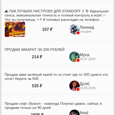
🌊 ПАК ЛУЧШИХ НАСТРОЕК ДЛЯ STANDOFF 2 🎯 Идеальная
сенса, максимальная точность и полный контроль в игре! ✅
Что ты получаешь: •📌 8 топовых раскладки на телефон. ...
Леонид
107 ₽
сегодня
ПРОДАМ АККАУНТ ЗА 200 РУБЛЕЙ
Муха
214 ₽
06.07.2026
Продам авик зелёный какой-то хз стоит где-то 300 щемто кто
хочет берите за 500
Долб
535 ₽
24.06.2026
Продам софт 3lysium - навсегда Покупал давно, сейчас в
продаже только на 90 дней.
fimol
1605 ₽