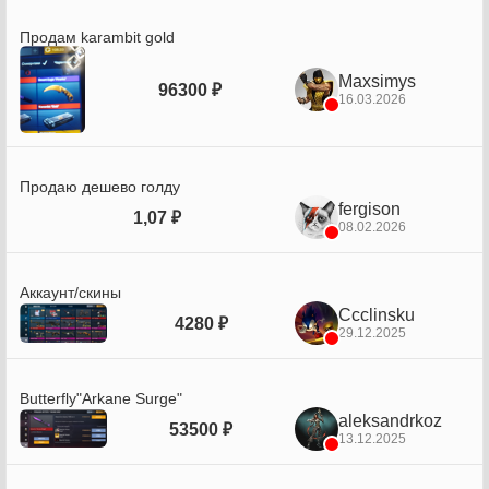
Продам karambit gold
Maxsimys
96300 ₽
16.03.2026
Продаю дешево голду
fergison
1,07 ₽
08.02.2026
Аккаунт/скины
Ccclinsku
4280 ₽
29.12.2025
Butterfly"Arkane Surge"
aleksandrkoz
53500 ₽
13.12.2025