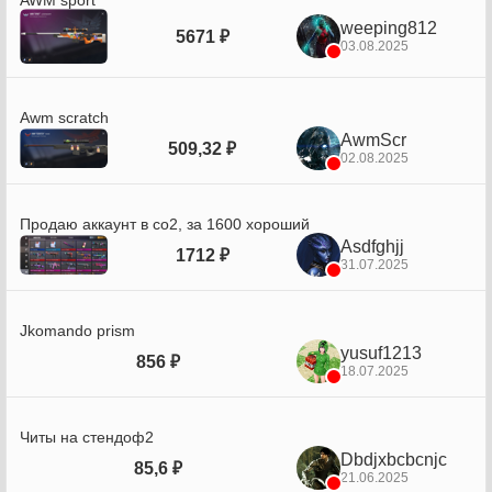
AWM sport
weeping812
5671 ₽
03.08.2025
Awm scratch
AwmScr
509,32 ₽
02.08.2025
Продаю аккаунт в со2, за 1600 хороший
Asdfghjj
1712 ₽
31.07.2025
Jkomando prism
yusuf1213
856 ₽
18.07.2025
Читы на стендоф2
Dbdjxbcbcnjc
85,6 ₽
21.06.2025