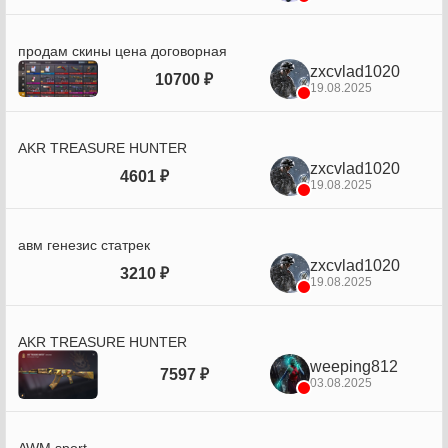
продам скины цена договорная
zxcvlad1020
10700 ₽
19.08.2025
AKR TREASURE HUNTER
zxcvlad1020
4601 ₽
19.08.2025
авм генезис статрек
zxcvlad1020
3210 ₽
19.08.2025
AKR TREASURE HUNTER
weeping812
7597 ₽
03.08.2025