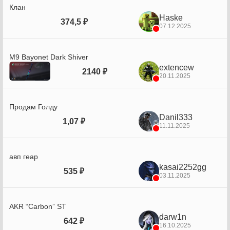
Клан
Haske
374,5 ₽
07.12.2025
М9 Bayonet Dark Shiver
extencew
2140 ₽
20.11.2025
Продам Голду
Danil333
1,07 ₽
11.11.2025
авп геар
kasai2252gg
535 ₽
03.11.2025
AKR “Carbon” ST
darw1n
642 ₽
16.10.2025