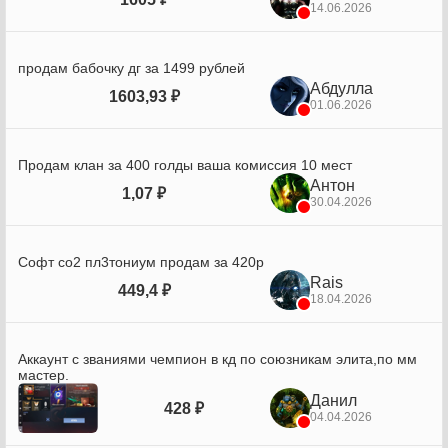
14.06.2026
продам бабочку дг за 1499 рублей
Абдулла
1603,93 ₽
01.06.2026
Продам клан за 400 голды ваша комиссия 10 мест
Антон
1,07 ₽
30.04.2026
Софт со2 пл3тониум продам за 420р
Rais
449,4 ₽
18.04.2026
Аккаунт с званиями чемпион в кд по союзникам элита,по мм
мастер.
Данил
428 ₽
04.04.2026