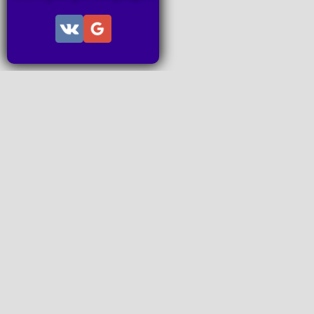
Информац
Пользов
Правила
Правила
Последн
Последн
Запросы
P2P поп
www.ideal
Все права