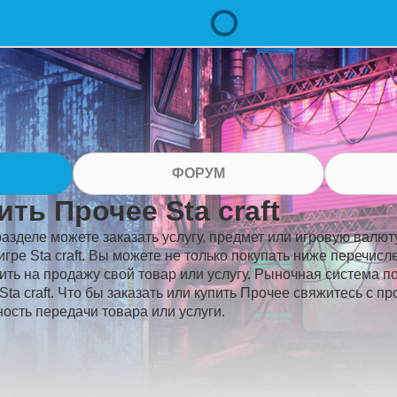
ФОРУМ
ить Прочее Sta craft
разделе можете заказать услугу, предмет или игровую валюту
игре Sta craft. Вы можете не только покупать ниже перечис
ить на продажу свой товар или услугу. Рыночная система п
Sta craft. Что бы заказать или купить Прочее свяжитесь с п
ость передачи товара или услуги.