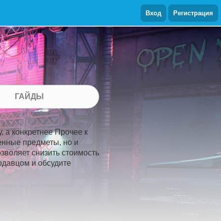
Вход
Регистрация
ГАЙДЫ
, а конкретнее Прочее к
ленные предметы, но и
озволяет снизить стоимость
родавцом и обсудите