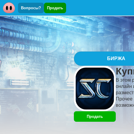
Вопросы?
Продать
БИРЖА
Куп
В этом 
онлайн 
размест
Прочее 
возможн
Продать