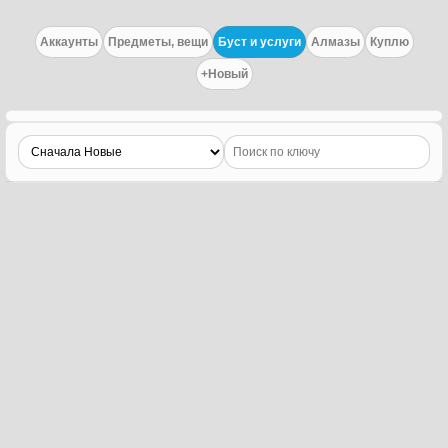
Аккаунты
Предметы, вещи
Буст и услуги
Алмазы
Куплю
+Новый