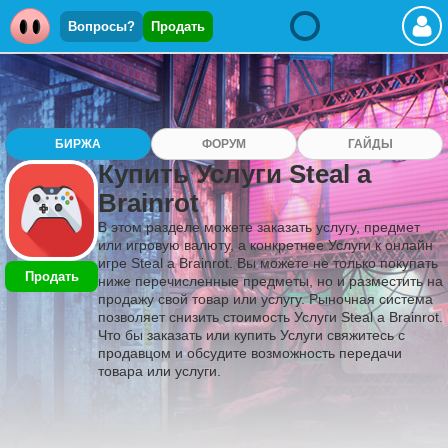
Вопросы?
Продать
БИРЖА
ФОРУМ
ГАЙДЫ
Купить Услуги Steal a
Brainrot
В этом разделе можете заказать услугу, предмет
или игровую валюту, а конкретнее Услуги к онлайн
игре Steal a Brainrot. Вы можете не только покупать
Продать
ниже перечисленные предметы, но и разместить на
продажу свой товар или услугу. Рыночная система
позволяет снизить стоимость Услуги Steal a Brainrot.
Что бы заказать или купить Услуги свяжитесь с
продавцом и обсудите возможность передачи
товара или услуги.