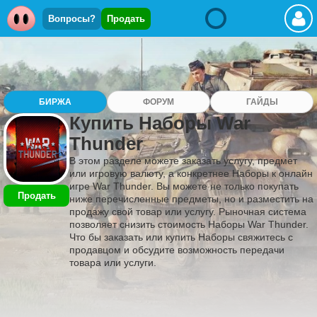
Вопросы?
Продать
БИРЖА
ФОРУМ
ГАЙДЫ
Купить Наборы War
Thunder
В этом разделе можете заказать услугу, предмет
или игровую валюту, а конкретнее Наборы к онлайн
игре War Thunder. Вы можете не только покупать
Продать
ниже перечисленные предметы, но и разместить на
продажу свой товар или услугу. Рыночная система
позволяет снизить стоимость Наборы War Thunder.
Что бы заказать или купить Наборы свяжитесь с
продавцом и обсудите возможность передачи
товара или услуги.