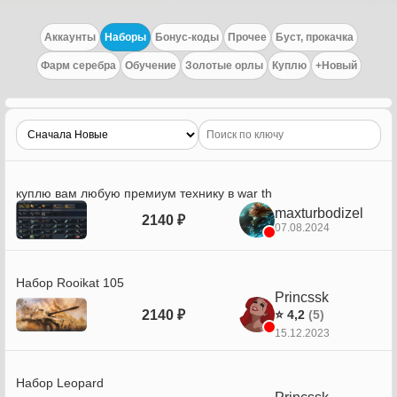
Аккаунты
Наборы
Бонус-коды
Прочее
Буст, прокачка
Фарм серебра
Обучение
Золотые орлы
Куплю
+Новый
куплю вам любую премиум технику в war th
maxturbodizel
2140 ₽
07.08.2024
Набор Rooikat 105
Princssk
2140 ₽
⭐ 4,2
(5)
15.12.2023
Набор Leopard