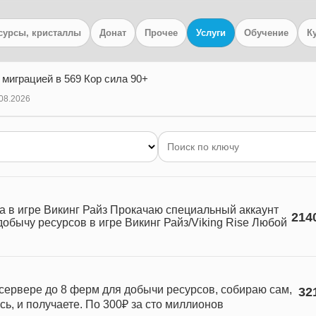
сурсы, кристаллы
Донат
Прочее
Услуги
Обучение
К
миграцией в 569 Кор сила 90+
08.2026
а в игре Викинг Райз Прокачаю специальный аккаунт
214
обычу ресурсов в игре Викинг Райз/Viking Rise Любой
сервере до 8 ферм для добычи ресурсов, собираю сам,
32
ь, и получаете. По 300₽ за сто миллионов