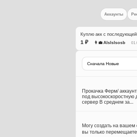
Аккаунты
Ре
Куплю акк с последующей 
1 ₽
👨‍💼 Alslslsosb
01.
Прокачка Ферм/ аккаунт
под высокоскоростную д
сервер В среднем за...
Могу создать на вашем 
вы только перемещаетес