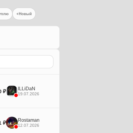
уплю
+Новый
ILLiDaN
0 ₽
19.07.2026
Rostaman
1 ₽
12.07.2026