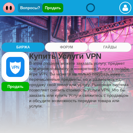
Вопросы?
Продать
БИРЖА
ФОРУМ
ГАЙДЫ
Купить Услуги VPN
В этом разделе можете заказать услугу, предмет
или игровую валюту, а конкретнее Услуги к онлайн
игре VPN. Вы можете не только покупать ниже
перечисленные предметы, но и разместить на
продажу свой товар или услугу. Рыночная система
Продать
позволяет снизить стоимость Услуги VPN. Что бы
заказать или купить Услуги свяжитесь с продавцом
и обсудите возможность передачи товара или
услуги.