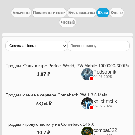
Аккаунты
Предметы и вещи
Буст, прокачка
Юани
Куплю
+Новый
Продам Юани в игре Perfect World, PW Mobile 1000000-300Ru
Podsobnik
1,07 ₽
04.06.2025
Продам юани на сервере Comeback PW 1.3.6 Main
kxllxhmxllx
23,54 ₽
04.02.2024
Продам игровую валюту на Comeback 146 X
combat322
10,7 ₽