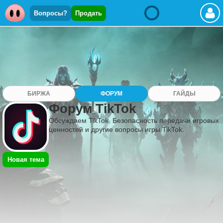
Вопросы?
Продать
БИРЖА
ФОРУМ
ГАЙДЫ
Форум TikTok
Обсуждаем TikTok. Безопасность передачи игровых
ценностей и другие вопросы игры TikTok.
Новая тема