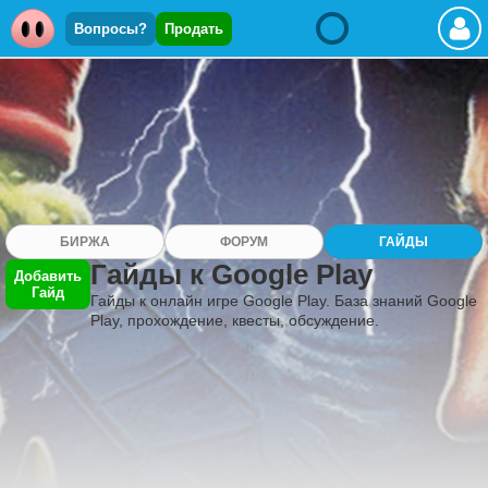
Вопросы?
Продать
БИРЖА
ФОРУМ
ГАЙДЫ
Гайды к Google Play
Добавить
Гайд
Гайды к онлайн игре Google Play. База знаний Google
Play, прохождение, квесты, обсуждение.