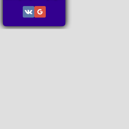
Информац
Пользов
Правила
Правила
Последн
Последн
Запросы
P2P поп
www.ideal
Все права