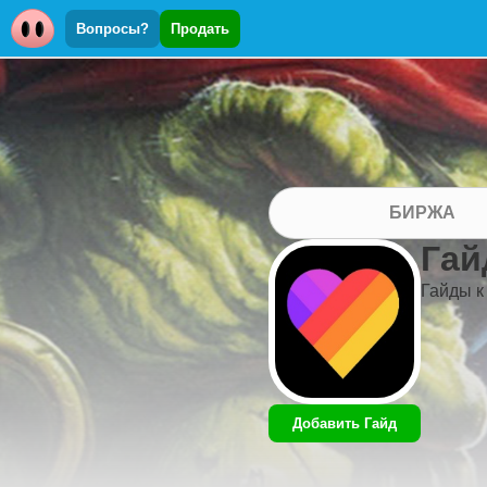
Вопросы?
Продать
БИРЖА
Гай
Гайды к
Добавить Гайд