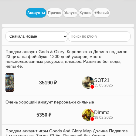
Аккаунты
Прочее
Услуги
Куплю
+Новый
Продам аккаунт Gods & Glory: Королевство Долина подвигов
23 цита на фейсбуке. 1300 дней ускоров, много
неиспользованных ресурсов, плюшек. Развитие бог воды,
непы 4е.
SOT21
35190 ₽
15.05.2025
Очень хороший аккаунт персонажи сильные
Dimma
5350 ₽
28.02.2025
Продам аккаунт игры Goods And Glory Мир Долина Подвигов.
4 млн могучки. Замок 33 Ур. Основной бог Камень,