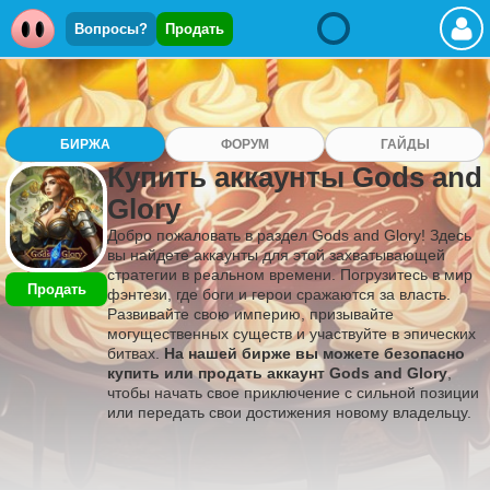
Вопросы?
Продать
БИРЖА
ФОРУМ
ГАЙДЫ
Купить аккаунты Gods and
Glory
Добро пожаловать в раздел Gods and Glory! Здесь
вы найдете аккаунты для этой захватывающей
стратегии в реальном времени. Погрузитесь в мир
Продать
фэнтези, где боги и герои сражаются за власть.
Развивайте свою империю, призывайте
могущественных существ и участвуйте в эпических
битвах.
На нашей бирже вы можете безопасно
купить или продать аккаунт Gods and Glory
,
чтобы начать свое приключение с сильной позиции
или передать свои достижения новому владельцу.