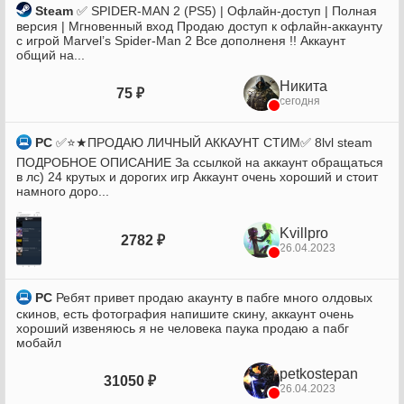
Steam
✅ SPIDER-MAN 2 (PS5) | Офлайн-доступ | Полная
версия | Мгновенный вход Продаю доступ к офлайн-аккаунту
с игрой Marvel’s Spider-Man 2 Все дополненя !! Аккаунт
общий на...
Никита
75 ₽
сегодня
PC
✅⭐★ПРОДАЮ ЛИЧНЫЙ АККАУНТ СТИМ✅ 8lvl steam
ПОДРОБНОЕ ОПИСАНИЕ За ссылкой на аккаунт обращаться
в лс) 24 крутых и дорогих игр Аккаунт очень хороший и стоит
намного доро...
Kvillpro
2782 ₽
26.04.2023
PC
Ребят привет продаю акаунту в пабге много олдовых
скинов, есть фотография напишите скину, аккаунт очень
хороший извеняюсь я не человека паука продаю а пабг
мобайл
petkostepan
31050 ₽
26.04.2023