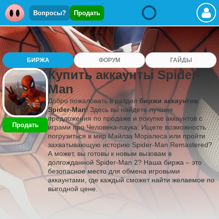
Вопросы?
Продать
БИРЖА
ФОРУМ
ГАЙДЫ
Купить аккаунты Spider-
Man
Добро пожаловать в раздел
биржи аккаунтов
Spider-Man
! Здесь вы найдете лучшие
предложения по продаже и покупке аккаунтов с
Продать
играми про Человека-паука. Ищете возможность
погрузиться в мир Майлза Моралеса или пройти
захватывающую историю Spider-Man Remastered?
А может, вы готовы к новым вызовам в
долгожданной Spider-Man 2? Наша биржа – это
безопасное место для обмена игровыми
аккаунтами, где каждый сможет найти желаемое по
выгодной цене.