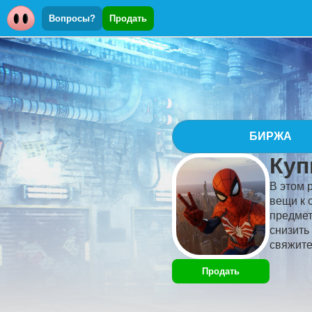
Вопросы?
Продать
БИРЖА
Куп
В этом 
вещи к 
предмет
снизить
свяжите
Продать