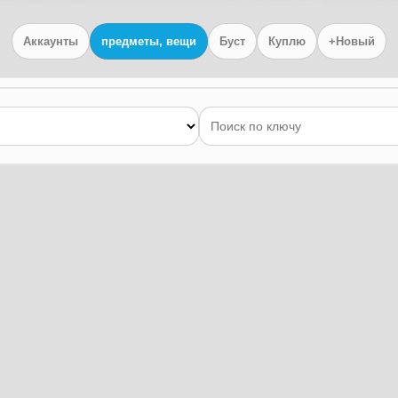
Аккаунты
предметы, вещи
Буст
Куплю
+Новый