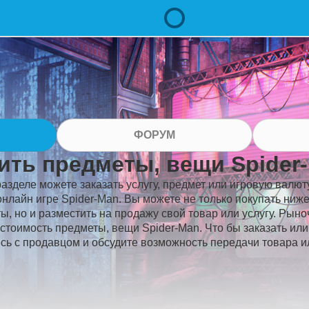
ФОРУМ
ить предметы, вещи Spider
разделе можете заказать услугу, предмет или игровую валют
онлайн игре Spider-Man. Вы можете не только покупать ни
ы, но и разместить на продажу свой товар или услугу. Рын
 стоимость предметы, вещи Spider-Man. Что бы заказать ил
сь с продавцом и обсудите возможность передачи товара ил