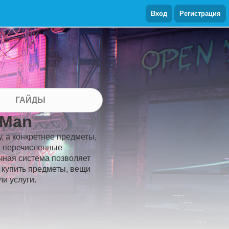
Вход
Регистрация
ГАЙДЫ
-Man
у, а конкретнее предметы,
же перечисленные
очная система позволяет
и купить предметы, вещи
и услуги.