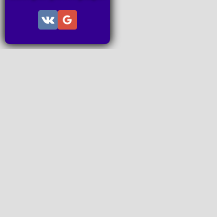
Информац
Пользов
Правила
Правила
Последн
Последн
Запросы
P2P поп
www.ideal
Все права