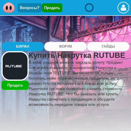
Вопросы?
Продать
БИРЖА
ФОРУМ
ГАЙДЫ
Купить Накрутка RUTUBE
В этом разделе можете заказать услугу, предмет
или игровую валюту, а конкретнее Накрутка к
онлайн игре RUTUBE. Вы можете не только
покупать ниже перечисленные предметы, но и
разместить на продажу свой товар или услугу.
Продать
Рыночная система позволяет снизить стоимость
Накрутка RUTUBE. Что бы заказать или купить
Накрутка свяжитесь с продавцом и обсудите
возможность передачи товара или услуги.