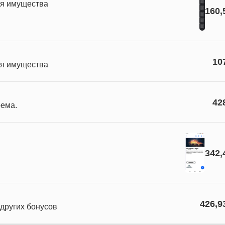
ия имущества
160,
10
ия имущества
42
рема.
342,
426,9
других бонусов