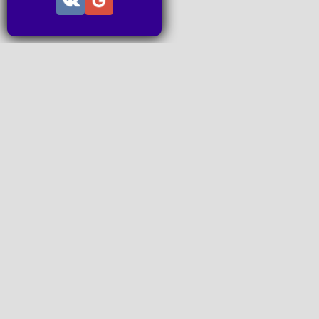
Информац
Пользов
Правила
Правила
Последн
Последн
Запросы
P2P поп
www.ideal
Все права