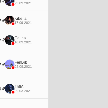
9 ₽
29.09.2021
Kibella
7 ₽
17.09.2021
Galina
7 ₽
10.09.2021
FenBrb
7 ₽
02.09.2021
256A
5 ₽
29.03.2021