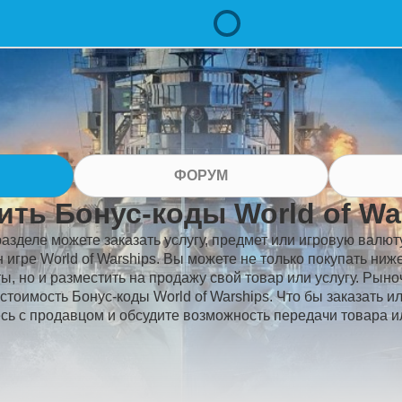
ФОРУМ
ить Бонус-коды World of Wa
разделе можете заказать услугу, предмет или игровую валют
н игре World of Warships. Вы можете не только покупать ни
ы, но и разместить на продажу свой товар или услугу. Рын
 стоимость Бонус-коды World of Warships. Что бы заказать и
сь с продавцом и обсудите возможность передачи товара ил