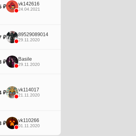
vk142616
5 ₽
24.04.2021
89529089014
7 ₽
29.11.2020
Basile
8 ₽
29.11.2020
vk114017
4 ₽
21.11.2020
vk110266
3 ₽
01.11.2020