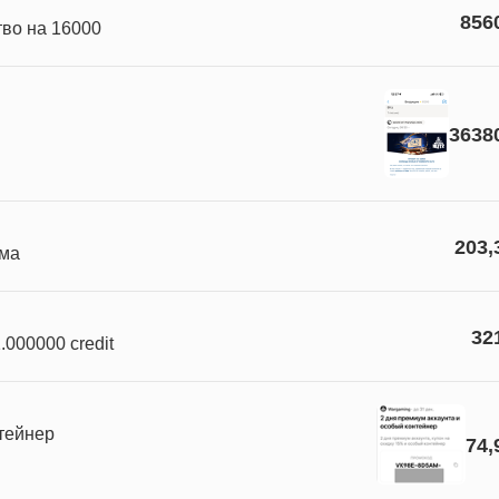
856
во на 16000
3638
203,
ума
32
1.000000 credit
тейнер
74,