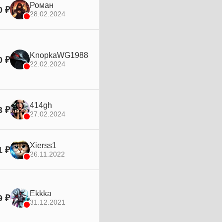
Роман
0 ₽
28.02.2024
KnopkaWG1988
0 ₽
22.02.2024
414gh
3 ₽
27.02.2024
Xierss1
1 ₽
26.11.2022
Ekkka
9 ₽
31.12.2021