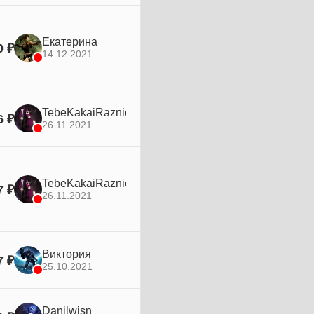
Екатерина
0 ₽
14.12.2021
TebeKakaiRaznicaOsel
6 ₽
26.11.2021
TebeKakaiRaznicaOsel
7 ₽
26.11.2021
Виктория
7 ₽
25.10.2021
Danilwisn