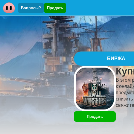
Вопросы?
Продать
БИРЖА
Куп
В этом 
к онлай
предмет
снизить
свяжите
Продать