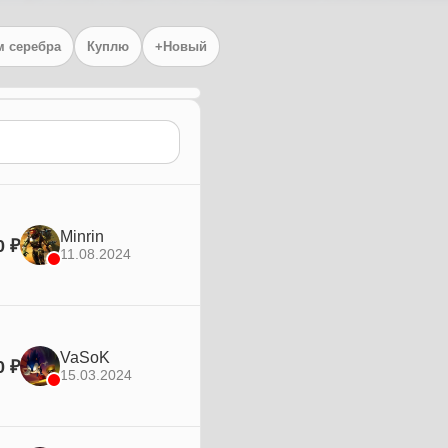
 серебра
Куплю
+Новый
Minrin
0 ₽
11.08.2024
VaSoK
0 ₽
15.03.2024