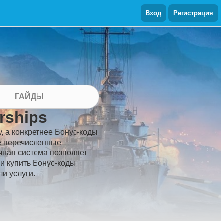
Вход
Регистрация
ГАЙДЫ
rships
у, а конкретнее Бонус-коды
же перечисленные
очная система позволяет
ли купить Бонус-коды
и услуги.