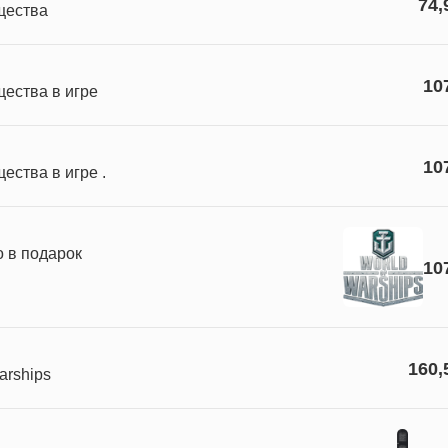
74,
щества
10
ества в игре
10
ества в игре .
 в подарок
10
160,
arships