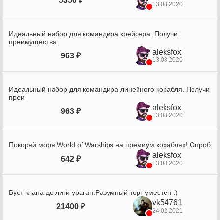
5350 ₽
13.08.2020
Идеальный набор для командира крейсера. Получи
преимущества
aleksfox
963 ₽
13.08.2020
Идеальный набор для командира линейного корабля. Получи
преи
aleksfox
963 ₽
13.08.2020
Покоряй моря World of Warships на премиум кораблях! Опроб
aleksfox
642 ₽
13.08.2020
Буст клана до лиги ураган.Разумный торг уместен :)
vk54761
21400 ₽
24.02.2021