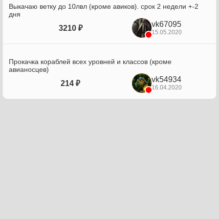
Выкачаю ветку до 10лвл (кроме авиков). срок 2 недели +-2
дня
vk67095
3210 ₽
15.05.2020
Прокачка кораблей всех уровней и классов (кроме
авианосцев)
vk54934
214 ₽
16.04.2020