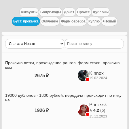
Аккаунты
Бонус-коды
Донат
Прочее
Дублоны
Буст, прокачка
Обучение
Фарм серебра
Куплю
+Новый
Прокачка ветки, прохождение рангов, фарм стали, прокачка
ком
Kinnox
2675 ₽
19.02.2024
19000 дублонов - 1800 рублей, передача происходит по нику
на
Princssk
1926 ₽
⭐ 4,2
(5)
15.12.2023