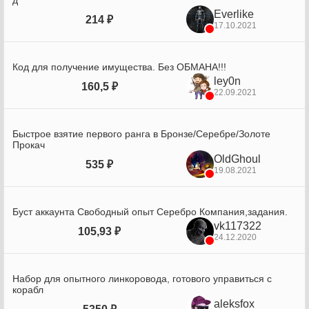
д
Everlike
214 ₽
17.10.2021
Код для получение имущества. Без ОБМАНА!!!
ley0n
160,5 ₽
22.09.2021
Быстрое взятие первого ранга в Бронзе/Серебре/Золоте
Прокач
OldGhoul
535 ₽
19.08.2021
Буст аккаунта Свободный опыт Серебро Компания,задания.
vk117322
105,93 ₽
24.12.2020
Набор для опытного линкоровода, готового управиться с
корабл
aleksfox