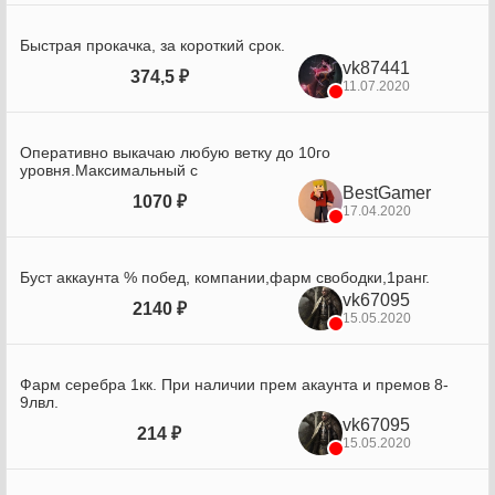
Быстрая прокачка, за короткий срок.
vk87441
374,5 ₽
11.07.2020
Оперативно выкачаю любую ветку до 10го
уровня.Максимальный с
BestGamer
1070 ₽
17.04.2020
Буст аккаунта % побед, компании,фарм свободки,1ранг.
vk67095
2140 ₽
15.05.2020
Фарм серебра 1кк. При наличии прем акаунта и премов 8-
9лвл.
vk67095
214 ₽
15.05.2020