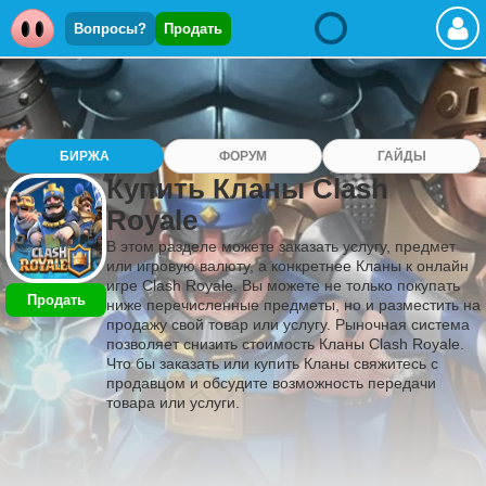
Вопросы?
Продать
БИРЖА
ФОРУМ
ГАЙДЫ
Купить Кланы Clash
Royale
В этом разделе можете заказать услугу, предмет
или игровую валюту, а конкретнее Кланы к онлайн
игре Clash Royale. Вы можете не только покупать
Продать
ниже перечисленные предметы, но и разместить на
продажу свой товар или услугу. Рыночная система
позволяет снизить стоимость Кланы Clash Royale.
Что бы заказать или купить Кланы свяжитесь с
продавцом и обсудите возможность передачи
товара или услуги.