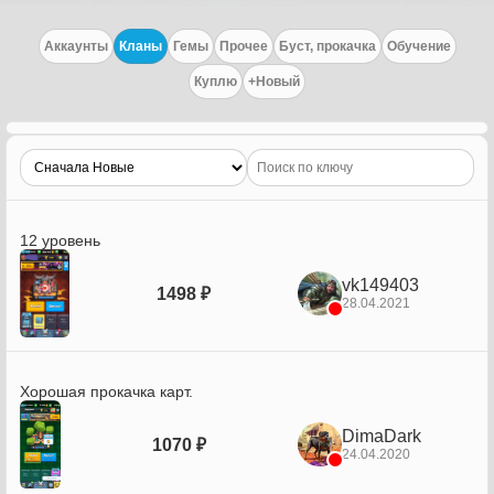
Аккаунты
Кланы
Гемы
Прочее
Буст, прокачка
Обучение
Куплю
+Новый
12 уровень
vk149403
1498 ₽
28.04.2021
Хорошая прокачка карт.
DimaDark
1070 ₽
24.04.2020