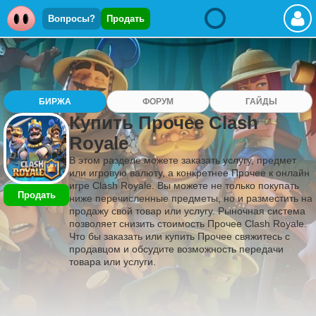
Вопросы?
Продать
БИРЖА
ФОРУМ
ГАЙДЫ
Купить Прочее Clash
Royale
В этом разделе можете заказать услугу, предмет
или игровую валюту, а конкретнее Прочее к онлайн
игре Clash Royale. Вы можете не только покупать
Продать
ниже перечисленные предметы, но и разместить на
продажу свой товар или услугу. Рыночная система
позволяет снизить стоимость Прочее Clash Royale.
Что бы заказать или купить Прочее свяжитесь с
продавцом и обсудите возможность передачи
товара или услуги.